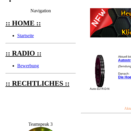
Navigation
:: HOME ::
Startseite
:: RADIO ::
Aktuell b
Autost
Bewerbung
(Sendung
Danach:
Die Ho
:: RECHTLICHES ::
Auto-DJ R-D-N
Aktue
9 Tendo Mr. Pre
Teamspeak 3