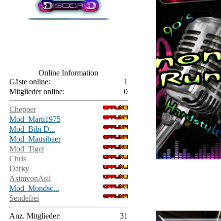
Online Information
Gäste online:
1
Mitglieder online:
0
Chepper
Mod_Marti1975
Mod_Bibi D...
Mod_Mausibaer
Mod_Tiger
Chris
Darky
AsimvonAsil
Mod_Mondsc...
Sendefrei
Anz. Mitglieder:
31